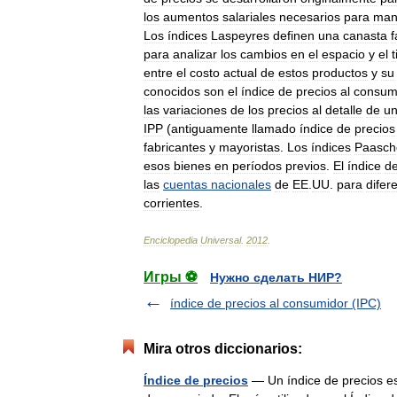
los
aumentos
salariales
necesarios
para
man
Los
índices
Laspeyres
definen
una
canasta
f
para
analizar
los
cambios
en
el
espacio
y
el
entre
el
costo
actual
de
estos
productos
y
su
conocidos
son
el
índice
de
precios
al
consum
las
variaciones
de
los
precios
al
detalle
de
u
IPP
(
antiguamente
llamado
índice
de
precios
fabricantes
y
mayoristas
.
Los
índices
Paasch
esos
bienes
en
períodos
previos
.
El
índice
d
las
cuentas
nacionales
de
EE
.
UU
.
para
difer
corrientes
.
Enciclopedia
Universal
.
2012
.
Игры ⚽
Нужно сделать НИР?
índice de precios al consumidor (IPC)
Mira otros diccionarios:
Índice de precios
— Un índice de precios es 