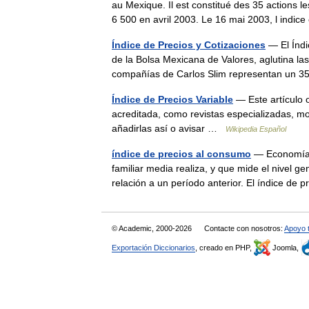
au Mexique. Il est constitué des 35 actions le
6 500 en avril 2003. Le 16 mai 2003, l indi
Índice de Precios y Cotizaciones
— El Índic
de la Bolsa Mexicana de Valores, aglutina l
compañías de Carlos Slim representan un 
Índice de Precios Variable
— Este artículo 
acreditada, como revistas especializadas, mo
añadirlas así o avisar …
Wikipedia Español
índice de precios al consumo
— Economía.
familiar media realiza, y que mide el nivel
relación a un período anterior. El índice d
© Academic, 2000-2026
Contacte con nosotros:
Apoyo 
Exportación Diccionarios
, creado en PHP,
Joomla,