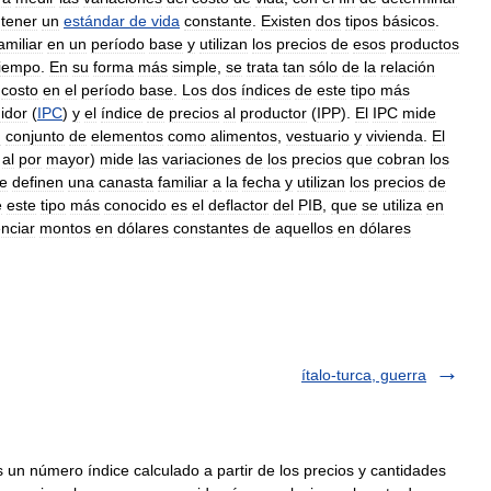
tener
un
estándar
de
vida
constante
.
Existen
dos
tipos
básicos
.
amiliar
en
un
período
base
y
utilizan
los
precios
de
esos
productos
tiempo
.
En
su
forma
más
simple
,
se
trata
tan
sólo
de
la
relación
costo
en
el
período
base
.
Los
dos
índices
de
este
tipo
más
idor
(
IPC
)
y
el
índice
de
precios
al
productor
(
IPP
).
El
IPC
mide
n
conjunto
de
elementos
como
alimentos
,
vestuario
y
vivienda
.
El
al
por
mayor
)
mide
las
variaciones
de
los
precios
que
cobran
los
e
definen
una
canasta
familiar
a
la
fecha
y
utilizan
los
precios
de
e
este
tipo
más
conocido
es
el
deflactor
del
PIB
,
que
se
utiliza
en
enciar
montos
en
dólares
constantes
de
aquellos
en
dólares
ítalo-turca, guerra
un número índice calculado a partir de los precios y cantidades