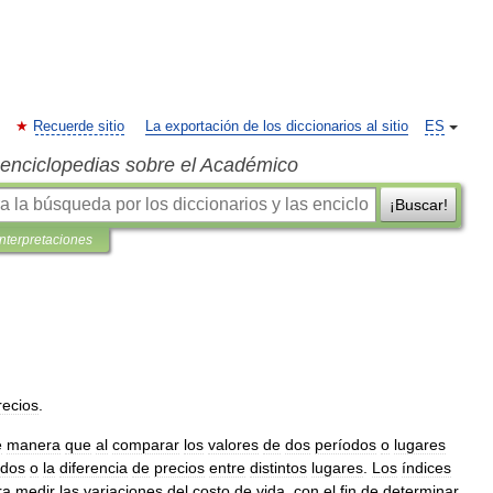
Recuerde sitio
La exportación de los diccionarios al sitio
ES
s enciclopedias sobre el Académico
¡Buscar!
interpretaciones
recios
.
e
manera
que
al
comparar
los
valores
de
dos
períodos
o
lugares
odos
o
la
diferencia
de
precios
entre
distintos
lugares
.
Los
índices
ra
medir
las
variaciones
del
costo
de
vida
,
con
el
fin
de
determinar