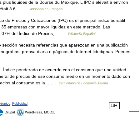
s plus liquides de la Bourse du Mexique. L IPC s élévait à environ
ce était à 6… …
Wikipédia en Français
e de Precios y Cotizaciones (IPC) es el principal índice bursátil
as 35 empresas con mayor liquidez en este mercado. Las
35.07% del Índice de Precios,… …
Wikipedia Español
o sección necesita referencias que aparezcan en una publicación
nografías, prensa diaria o páginas de Internet fidedignas. Puedes
 Índice ponderado de acuerdo con el consumo que una unidad
 general de precios de ese consumo medio en un momento dado con
e precios al consumo es la… …
Diccionario de Economía Alkona
técnico
,
Publicidad
18+
Drupal,
WordPress, MODx.