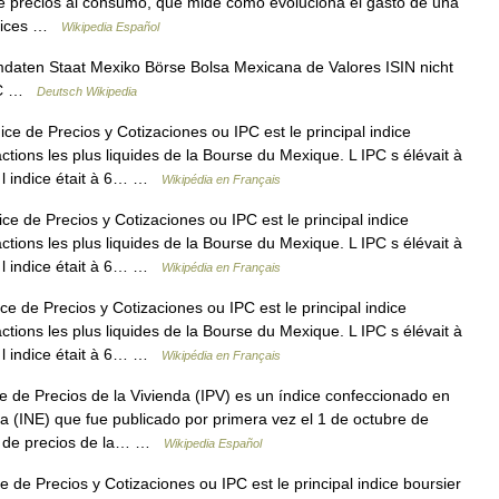
 de precios al consumo, que mide cómo evoluciona el gasto de una
índices …
Wikipedia Español
ten Staat Mexiko Börse Bolsa Mexicana de Valores ISIN nicht
RIC …
Deutsch Wikipedia
ce de Precios y Cotizaciones ou IPC est le principal indice
ctions les plus liquides de la Bourse du Mexique. L IPC s élévait à
, l indice était à 6… …
Wikipédia en Français
ce de Precios y Cotizaciones ou IPC est le principal indice
ctions les plus liquides de la Bourse du Mexique. L IPC s élévait à
, l indice était à 6… …
Wikipédia en Français
e de Precios y Cotizaciones ou IPC est le principal indice
ctions les plus liquides de la Bourse du Mexique. L IPC s élévait à
, l indice était à 6… …
Wikipédia en Français
e de Precios de la Vivienda (IPV) es un índice confeccionado en
ca (INE) que fue publicado por primera vez el 1 de octubre de
ión de precios de la… …
Wikipedia Español
 de Precios y Cotizaciones ou IPC est le principal indice boursier