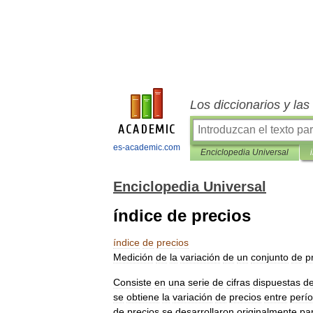
Los diccionarios y la
es-academic.com
Enciclopedia Universal
Enciclopedia Universal
índice de precios
índice
de
precios
Medición
de
la
variación
de
un
conjunto
de
p
Consiste
en
una
serie
de
cifras
dispuestas
d
se
obtiene
la
variación
de
precios
entre
perí
de
precios
se
desarrollaron
originalmente
pa